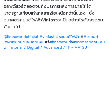
ซอฟต์แวร์ตลอดจนถึงบริการหลังการขายให้ได้
มาตรฐานเทียบเท่าเทสลาหรือเหนือกว่านั่นเอง ซึ่ง
อนาคตรถยนต์ไฟฟ้าVinfastจะเป็นอย่างไรต้องรอชม
กันต่อไป
@finexworldofficial
#vinfast
#รถยนต์ไฟฟ้า
#
#รถยนต์
ไฟฟ้าเวียดนามจะรอดไหม
#f
#finexworld
ก
#การตลาดออนไลน์
♬ Tutorial / Digital / Advanced / IT - MATSU