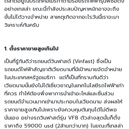
ตลาดอยู่ในประเทศอเมริกาตามรอยรถไฟฟ้ารุ่นพี่ชื่อดัง
อย่างเทสล่า ขณะนี้กำลังประสบปัญหาหนักอาจจะถึง
ขั้นไม่ได้วางจำหน่าย สาเหตุเกิดจากอะไรวันนี้เราจะมา
วิเคราะห์กันครับ
1. ตั้งราคาขายสูงเกินไป
เป็นที่รู้กันดีว่ารถยนต์วินฟาสต์ (Vinfast) ซึ่งเป็น
รถยนต์ไฟฟ้าสัญชาติเวียดนามที่มีเป้าหมายจัดจำหน่าย
ในประเทศสหรัฐอเมริกา แต่ก็เป็นที่ทราบกันดีว่า
เวียดนามนั้นยังไม่ได้เชี่ยวชาญในเทคโนโลยีรถไฟฟ้าเท่า
ที่ควร ทำให้ต้องพึ่งพาการนำเข้าอะไหล่และชิ้นส่วน
รถยนต์จำนวนมากเข้ามาประกอบในเวียดนาม ส่งผลให้
ราคาขายสูงเกินไปเพราะยังควบคุมต้นทุนได้ไม่ดีพอ
นั่นเอง อย่างรถวินฟาสต์รุ่น VF8 ตัวล่างสุดนั้นก็ตั้ง
ราคาถึง 59000 usd (2ล้านกว่าบาท) ในขณะที่เทสล่า