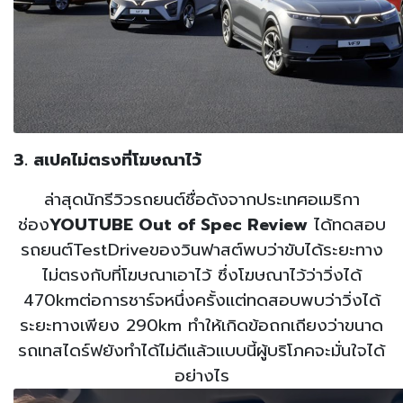
3. สเปคไม่ตรงที่โฆษณาไว้
ล่าสุดนักรีวิวรถยนต์ชื่อดังจากประเทศอเมริกา
ช่อง
YOUTUBE Out of Spec Review
ได้ทดสอบ
รถยนต์TestDriveของวินฟาสต์พบว่าขับได้ระยะทาง
ไม่ตรงกับที่โฆษณาเอาไว้ ซึ่งโฆษณาไว้ว่าวิ่งได้
470kmต่อการชาร์จหนึ่งครั้งแต่ทดสอบพบว่าวิ่งได้
ระยะทางเพียง 290km ทำให้เกิดข้อถกเถียงว่าขนาด
รถเทสไดร์ฟยังทำได้ไม่ดีแล้วแบบนี้ผู้บริโภคจะมั่นใจได้
อย่างไร