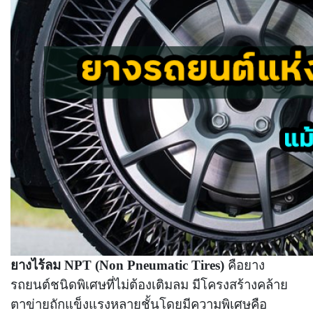
ยางไร้ลม
NPT
(Non Pneumatic Tires)
คือยาง
รถยนต์ชนิดพิเศษที่ไม่ต้องเติมลม มีโครงสร้างคล้าย
ตาข่ายถักแข็งแรงหลายชั้นโดยมีความพิเศษคือ