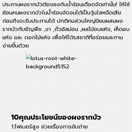
ประทานผงรากบัวต้องชงกับน้ำร้อนเดือดจัดเท่านั้น! ให้ใช้
ช้อนคนผงรากบัวในน้ำร้อนจัดจนได้เป็นวุ้นใสหนืดเสีย
ก่อนถึงจะรับประทานได้ ปกติคนส่วนใหญ่นิยมผสมผง
รากบัวกับธัญพืช ,งา ,ถั่วอัลม่อน ,ผลไม้อบแห้ง, เห็ดอบ
แห้ง และ ดอกไม้แห้ง เพื่อให้ได้รสชาติที่อร่อยและทาน
ง่ายขึ้นด้วย
10คุณประโยชน์ของผงรากบัว
1.ไฟเบอร์สูง ช่วยเรื่องการขับถ่าย