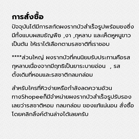
การสั่งซื้อ
ปัจจุบันได้มีการสกัดผงรากบัวสำเร็จรูปพร้อมชงซึ่ง
มีทั้งแบบผสมธัญพืช ,งา ,กุหลาบ และเห็ดหูหนูขาว
เป็นต้น ให้เราได้เลือกตามรสชาติที่เราชอบ
****ส่วนใหญ่ ผงรากบัวที่คนนิยมรับประทานคือรส
กุหลาบเนื่องจากมีฤทธิเป็นยาระบายอ่อน , รส
ดั้งเดิมที่หอมและรสชาติกลมกล่อม
สำหรับใครที่หิวง่ายหรือกำลังลดความอ้วน
ทางShopeeก็มีจำหน่ายผงรากบัวสำเร็จรูปรับรอง
เลยว่ารสชาติหอม กลมกล่อม ของแท้แน่นอน สั่งซื้อ
โดยคลิกลิ้งค์ด้านล่างได้เลยครับ