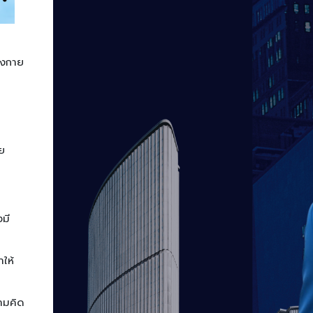
างกาย
าย
งมี
ให้
วามคิด