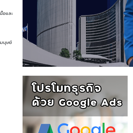
ื้อและ
มนุษย์